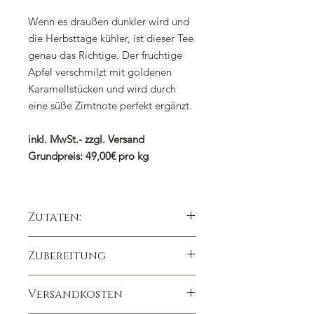
Wenn es draußen dunkler wird und
die Herbsttage kühler, ist dieser Tee
genau das Richtige. Der fruchtige
Apfel verschmilzt mit goldenen
Karamellstücken und wird durch
eine süße Zimtnote perfekt ergänzt.
inkl. MwSt.- zzgl. Versand
Grundpreis: 49,00€ pro kg
Zutaten:
Apfelstücke (44 %), Ananasstücke
Zubereitung
(Ananas, Zucker, Säuerungsmittel:
Zitronensäure), Hagebuttenschalen,
1 gehäufter Teelöffel auf 300ml
Birnenstücke, Karamellstücke
Versandkosten
Kochendes Wasser
(Zucker, Kondensmilch,
Ziehzeit 8 - 10 Minuten