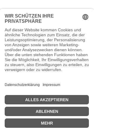
Kontakt
TEEspresso
Mankhauser Str.1
42699 Solingen
0212 - 881 316 66
Schreib uns eine Mail
Vertrag widerrufen
VERSANDKOSTENFREI ab 29€.
Zahlung mit PayPal, Kreditkarte oder
Kauf auf Rechnung