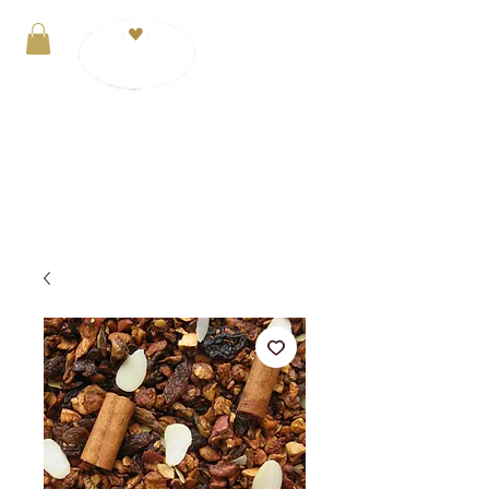
Anmelden
VERSANDKOSTENFREI ab 29€. Zahlung mit
PayPal, Kreditkarte oder Kauf auf Rechnung