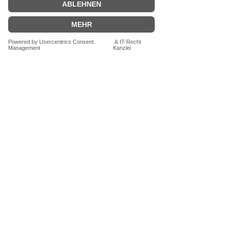
Vertrag widerrufen
VERSANDKOSTENFREI ab 29€.
Zahlung mit PayPal, Kreditkarte oder
Kauf auf Rechnung
Newsletter abonnieren
Lass Dich über Sonderangebote
und Neuigkeiten informieren
Jetzt abonnieren