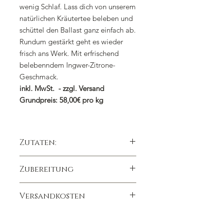
wenig Schlaf. Lass dich von unserem
natürlichen Kräutertee beleben und
schüttel den Ballast ganz einfach ab.
Rundum gestärkt geht es wieder
frisch ans Werk. Mit erfrischend
belebenndem Ingwer-Zitrone-
Geschmack.
inkl. MwSt. - zzgl. Versand
Grundpreis: 58,00€ pro kg
Zutaten:
Apfelstücke, Grüner Tee China
Zubereitung
Gunpowder, Lemongras, kandierte
Ananasstücke (Ananas, Zucker),
1 gehäufter Teelöffel auf 300ml
Ingwerstücke (7%), Löwenzahnkraut,
Versandkosten
Kochendes Wasser
natürliches Aroma, Zitronenschalen
Ziehzeit 5 Minuten
(4%), Koriander, Tulsikraut, Popreis,
Wir berechnen die Versandkosten
Heiß und kalt ein Genuss