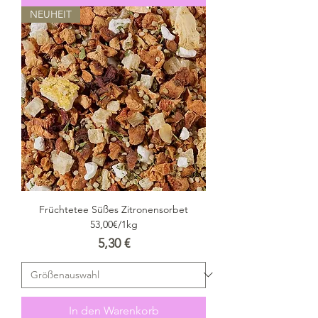
NEUHEIT
Früchtetee Süßes Zitronensorbet
53,00€/1kg
Preis
5,30 €
In den Warenkorb