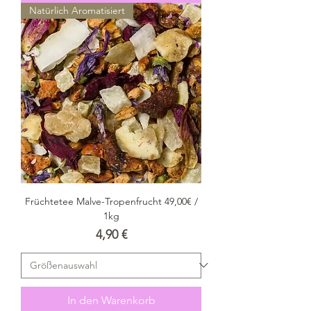
Natürlich Aromatisiert
Früchtetee Malve-Tropenfrucht 49,00€ /
1kg
Preis
4,90 €
In den Warenkorb