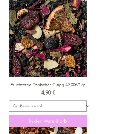
Früchtetee Dänischer Gløgg 49,00€/1kg
Preis
4,90 €
In den Warenkorb