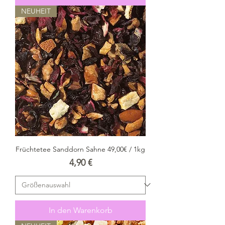
NEUHEIT
Früchtetee Sanddorn Sahne 49,00€ / 1kg
Preis
4,90 €
In den Warenkorb