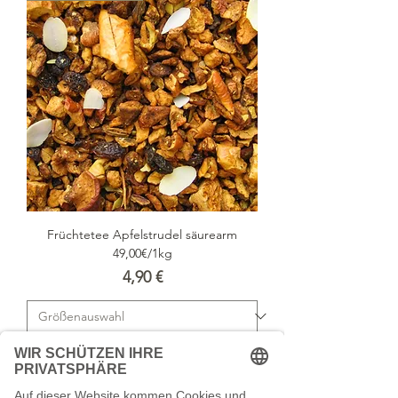
Früchtetee Apfelstrudel säurearm
49,00€/1kg
Preis
4,90 €
In den Warenkorb