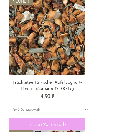
NEUHEIT
Früchtetee Türkischer Apfel Joghurt-
Limette säurearm 49,00€/1kg
Preis
4,90 €
In den Warenkorb