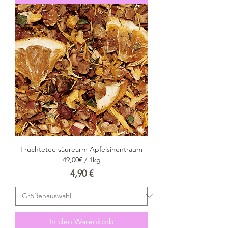
Früchtetee säurearm Apfelsinentraum
49,00€ / 1kg
Preis
4,90 €
In den Warenkorb