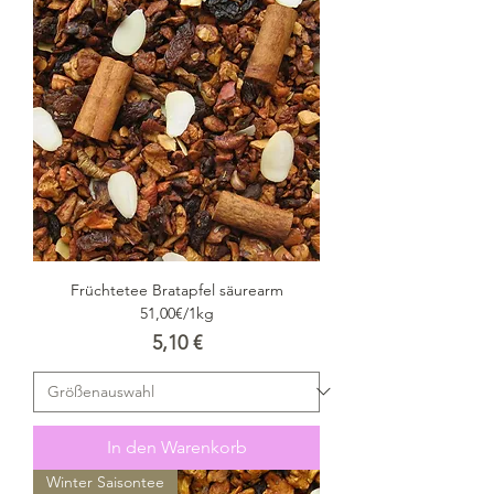
Früchtetee Bratapfel säurearm
51,00€/1kg
Preis
5,10 €
In den Warenkorb
Winter Saisontee