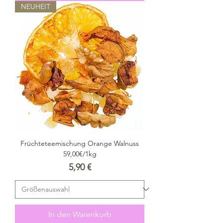
NEUHEIT
Früchteteemischung Orange Walnuss
59,00€/1kg
Preis
5,90 €
In den Warenkorb