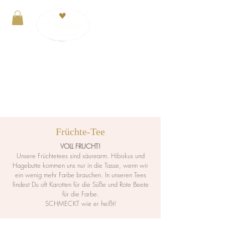
Anmelden
VERSANDKOSTENFREI ab 29€. Zahlung mit
PayPal, Kreditkarte oder Kauf auf Rechnung
Früchte-Tee
VOLL FRUCHT!
Unsere Früchtetees sind säurearm. Hibiskus und
Hagebutte kommen uns nur in die Tasse, wenn wir
ein wenig mehr Farbe brauchen. In unseren Tees
findest Du oft Karotten für die Süße und Rote Beete
für die Farbe.
SCHMECKT wie er heißt!