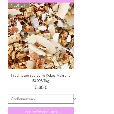
NEUHEIT
Früchtetee säurearm Kokos Makrone
53,00€/1kg
Preis
5,30 €
In den Warenkorb