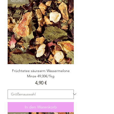
NEUHEIT
Früchtetee säurearm Wassermelone
Minze 49,00€/1kg
Preis
4,90 €
In den Warenkorb