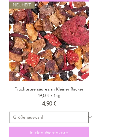
NEUHEIT
Früchtetee säurearm Kleiner Racker
49,00€ / 1kg
Preis
4,90 €
In den Warenkorb