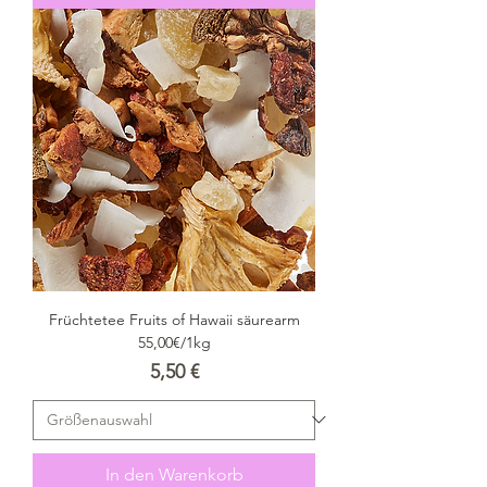
Früchtetee Fruits of Hawaii säurearm
55,00€/1kg
Preis
5,50 €
In den Warenkorb