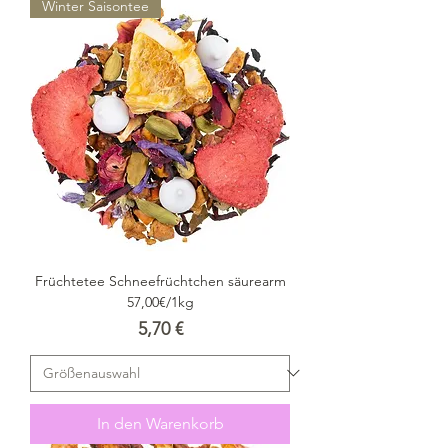
Winter Saisontee
Früchtetee Schneefrüchtchen säurearm
57,00€/1kg
Preis
5,70 €
In den Warenkorb