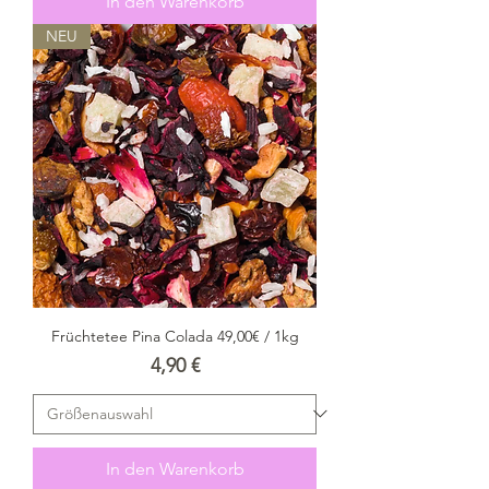
In den Warenkorb
NEU
Früchtetee Pina Colada 49,00€ / 1kg
Preis
4,90 €
In den Warenkorb