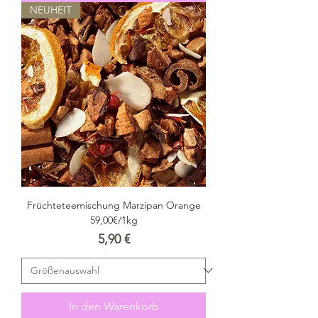
NEUHEIT
Früchteteemischung Marzipan Orange
59,00€/1kg
Preis
5,90 €
In den Warenkorb