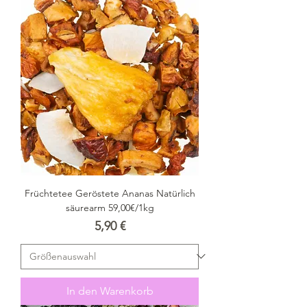
Früchtetee Geröstete Ananas Natürlich
säurearm 59,00€/1kg
Preis
5,90 €
In den Warenkorb