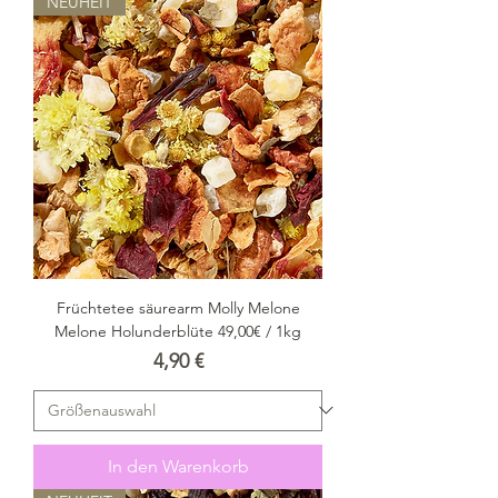
NEUHEIT
Früchtetee säurearm Molly Melone
Melone Holunderblüte 49,00€ / 1kg
Preis
4,90 €
In den Warenkorb