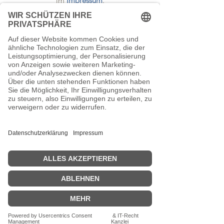
im
Impressum
.
Kontakt
TEEspresso
Mankhauser Str.1
42699 Solingen
0212 - 881 316 66
Schreib uns eine Mail