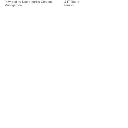
Fachanwälten der IT-Recht Kanzlei erstellt
und ist urheberrechtlich geschützt
(https://www.it-recht-kanzlei.de)
Stand:
14.06.2026
, 22:11:35
Kontakt
TEEspresso