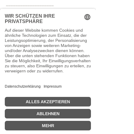
____________________
___________________________________
____________________
Bestellt am (*) ____________ / erhalten
am (*) __________________
___________________________________
_____________________
Name des Verbrauchers
___________________________________
_____________________
Anschrift des Verbrauchers
___________________________________
_____________________
Unterschrift des Verbrauchers (nur bei
Mitteilung auf Papier)
_________________________
Datum
(*) Unzutreffendes streichen
Copyright-Hinweis: Diese
Widerrufsbelehrung wurde von den