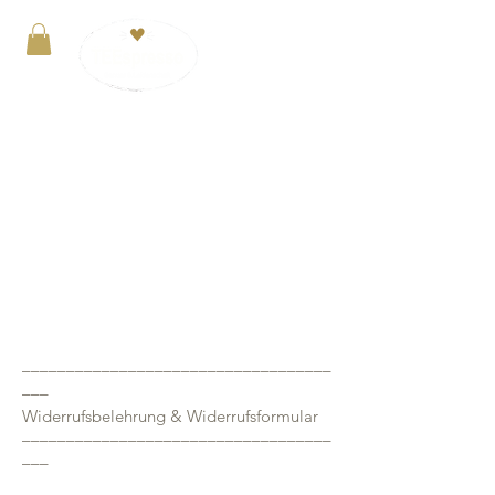
Anmelden
VERSANDKOSTENFREI ab 29€. Zahlung mit
PayPal, Kreditkarte oder Kauf auf Rechnung
–––––––––––––––––––––––––––––––––––
–––
Widerrufsbelehrung & Widerrufsformular
–––––––––––––––––––––––––––––––––––
–––