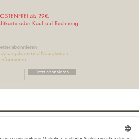
STENFREI ab 29€.
editkarte oder Kauf auf Rechnung
etter abonnieren
nderangebote und Neuigkeiten
informieren
Jetzt abonnieren
utzerklärung
Versand & Zahlung