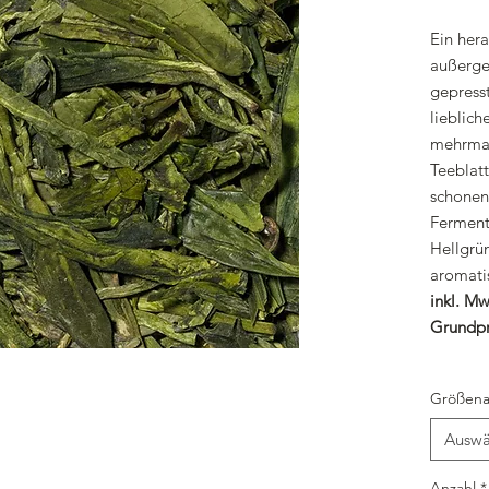
Ein her
außerge
gepresst
lieblic
mehrmal
Teeblat
schonen
Ferment
Hellgrü
aromatis
inkl. Mw
Grundpr
Größena
Auswä
Anzahl
*