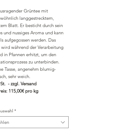
ausragender Grüntee mit
wöhnlich langgestrecktem,
em Blatt. Er besticht durch sein
hes und nussiges Aroma und kann
s aufgegossen werden. Das
t wird während der Verarbeitung
d in Pfannen erhitzt, um den
ationsprozess zu unterbinden.
ne Tasse, angenehm blumig-
ch, sehr weich.
St. - zzgl. Versand
eis: 115,00€ pro kg
uswahl
*
hlen