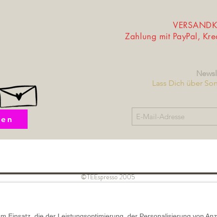
VERSANDKO
Zahlung mit PayPal, Kr
Newsl
Lass Dich über So
fen
©TEEspresso 2005
Widerrufsbelehrung /
Datensch
nd Kundeninformation
Muster-Widerrufsformular