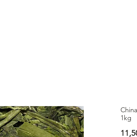
E
SHOP
ABOUT
MEHR
Anmeld
ung mit PayPal, Kreditkarte oder Kauf auf Rechnung
China
1kg
11,5