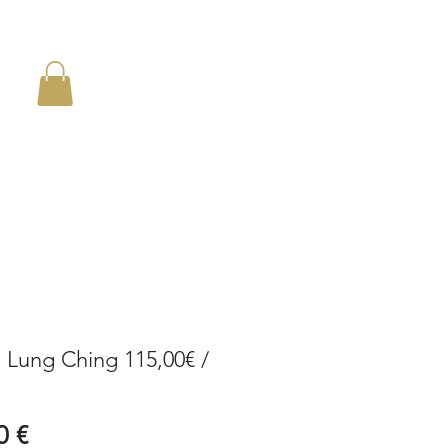
en
 Lung Ching 115,00€ /
Preis
0 €