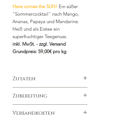
Here comes the SUN!
Ein süßer
"Sommercocktail" nach Mango,
Ananas, Papaya und Mandarine.
Heiß und als Eistee ein
superfruchtiger Teegenuss.
inkl. MwSt. - zzgl. Versand
Grundpreis: 59,00€ pro kg
Zutaten:
Kandierte Ananasstücke (Ananas,
Zubereitung
Zucker), Apfelstücke (Apfel,
Säuerungsmittel: Zitronensäure),
1 gehäufter Teelöffel auf 300ml
kandierte Papayastücke (Papaya,
Versandkosten
Kochendes Wasser
Zucker), kandierte Mangostücke
Ziehzeit 8 - 10 Minuten
(Mango, Zucker) (7%), natürliches
Wir berechnen die Versandkosten
Heiß und kalt ein Genuss
Aroma, Mandarinenscheiben (4%),
nach dem Bestellwert
Ohne Koffein/Teein auch für
Physalis, Saflorblüten,
(Bruttowarenwert):