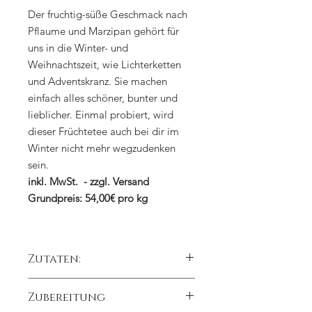
Der fruchtig-süße Geschmack nach
Pflaume und Marzipan gehört für
uns in die Winter- und
Weihnachtszeit, wie Lichterketten
und Adventskranz. Sie machen
einfach alles schöner, bunter und
lieblicher. Einmal probiert, wird
dieser Früchtetee auch bei dir im
Winter nicht mehr wegzudenken
sein.
inkl. MwSt. - zzgl. Versand
Grundpreis: 54,00€ pro kg
Zutaten:
Apfelstücke (Apfel, Säuerungsmittel:
Zubereitung
Zitronensäure), Weinbeeren,