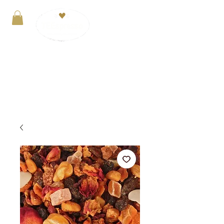
Anmelden
VERSANDKOSTENFREI ab 29€. Zahlung mit
PayPal, Kreditkarte oder Kauf auf Rechnung