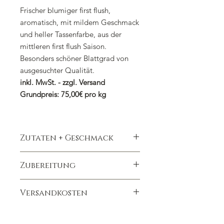
Frischer blumiger first flush,
aromatisch, mit mildem Geschmack
und heller Tassenfarbe, aus der
mittleren first flush Saison.
Besonders schöner Blattgrad von
ausgesuchter Qualität.
inkl. MwSt. - zzgl. Versand
Grundpreis: 75,00€ pro kg
Zutaten + Geschmack
Dieser im Frühjahr geerntete
Zubereitung
Darjeeling ist ein blumig spritziger
First Flush, der durch seine helle
1 gestrichener Teelöffel auf 300ml
besonders aromatische Tasse
Versandkosten
Kochendes Wasser
überzeugt.
Ziehzeit 3 Minuten
Wir berechnen die Versandkosten
Mit Koffein/Teein nicht für Kinder
nach dem Bestellwert