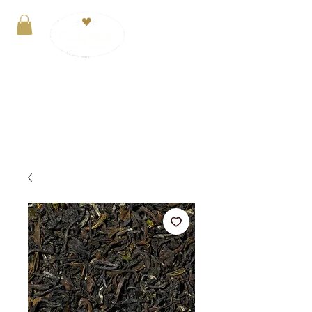
Anmelden
VERSANDKOSTENFREI ab 29€. Zahlung mit
PayPal, Kreditkarte oder Kauf auf Rechnung