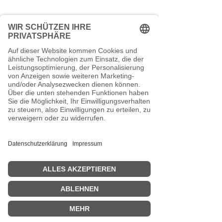
geeignet
(Bruttowarenwert):
Bis 29,00 EUR Versandkosten 6,90
EUR
Ab einem Bestellwert von 29,00 €
liefern wir versandkostenfrei.
Kontakt
TEEspresso
Mankhauser Str.1
42699 Solingen
0212 - 881 316 66
Schreib uns eine Mail
Vertrag widerrufen
VERSANDKOSTENFREI ab 29€.
Zahlung mit PayPal, Kreditkarte oder
Kauf auf Rechnung