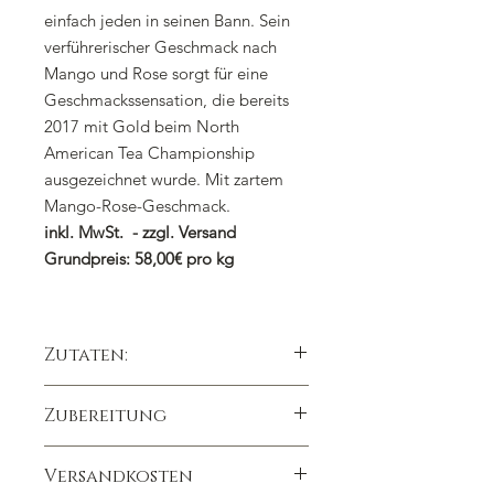
einfach jeden in seinen Bann. Sein
verführerischer Geschmack nach
Mango und Rose sorgt für eine
Geschmackssensation, die bereits
2017 mit Gold beim North
American Tea Championship
ausgezeichnet wurde. Mit zartem
Mango-Rose-Geschmack.
inkl. MwSt. - zzgl. Versand
Grundpreis: 58,00€ pro kg
Zutaten:
Grüner Tee China -Sencha, -
Zubereitung
Gunpowder, -Nebeltee, -Jasmin,
Aroma, weißer Tee China Pai Mu Tan,
1 gestrichener Teelöffel auf 300ml
Rosenknospen (1,5%),
Versandkosten
90 Grad
Ringelblumenblüten,