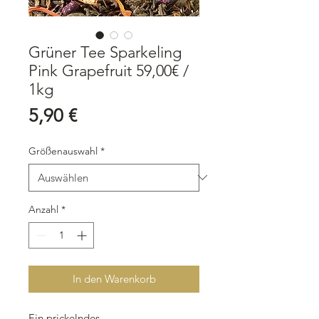
Grüner Tee Sparkeling
Pink Grapefruit 59,00€ /
1kg
Preis
5,90 €
Größenauswahl
*
Anzahl
*
In den Warenkorb
Ein prickelndes