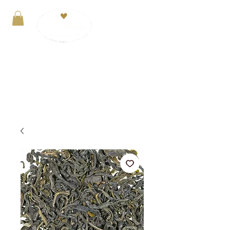
Anmelden
VERSANDKOSTENFREI ab 29€. Zahlung mit
PayPal, Kreditkarte oder Kauf auf Rechnung