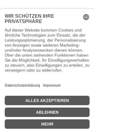
Ab einem Bestellwert von 29,00 €
liefern wir versandkostenfrei.
Kontakt
TEEspresso
Mankhauser Str.1
42699 Solingen
0212 - 881 316 66
Schreib uns eine Mail
Vertrag widerrufen
VERSANDKOSTENFREI ab 29€.
Zahlung mit PayPal, Kreditkarte oder
Kauf auf Rechnung