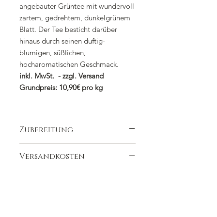
angebauter Grüntee mit wundervoll
zartem, gedrehtem, dunkelgrünem
Blatt. Der Tee besticht darüber
hinaus durch seinen duftig-
blumigen, süßlichen,
hocharomatischen Geschmack.
inkl. MwSt. - zzgl. Versand
Grundpreis: 10,90€ pro kg
Zubereitung
1 gehäufter Teelöffel auf 300ml
Versandkosten
80 Grad
Ziehzeit 2 Minuten
Wir berechnen die Versandkosten
Mit Koffein/Teein nicht für Kinder
nach dem Bestellwert
geeignet
(Bruttowarenwert):
Bis 29,00 EUR Versandkosten 6,90
EUR