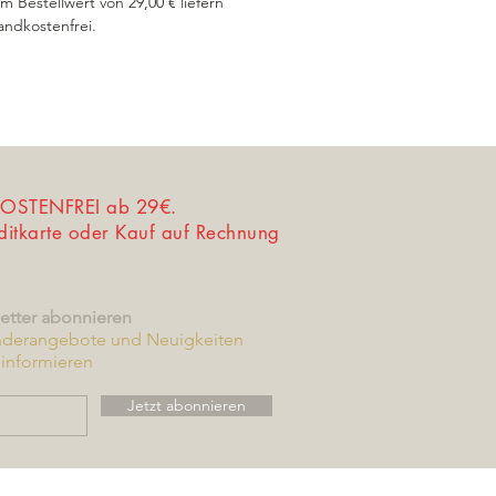
m Bestellwert von 29,00 € liefern
andkostenfrei.
STENFREI ab 29€.
editkarte oder Kauf auf Rechnung
etter abonnieren
nderangebote und Neuigkeiten
informieren
Jetzt abonnieren