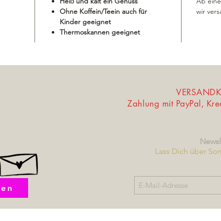
Heiß und kalt ein Genuss
Ab eine
Ohne Koffein/Teein auch für
wir vers
Kinder geeignet
Thermoskannen geeignet
VERSANDKO
Zahlung mit PayPal, Kr
Newsl
Lass Dich über So
fen