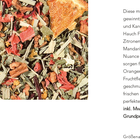
Diese m
gewinnt
und Kar
Hauch F
Zitronen
Mandari
Nuance 
sorgen f
Orangen
Fruchtfl
geschma
frischen
perfekt
inkl. Mw
Grundpr
Größena