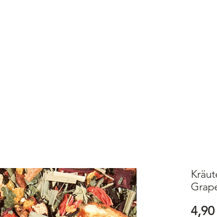
E
SHOP
ABOUT
MEHR
Anmeld
ung mit PayPal, Kreditkarte oder Kauf auf Rechnung
Kräut
Grape
4,90