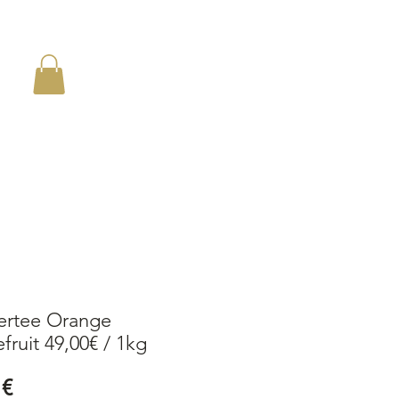
en
ertee Orange
fruit 49,00€ / 1kg
Preis
 €