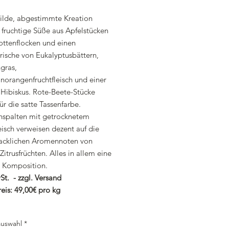
ilde, abgestimmte Kreation
 fruchtige Süße aus Apfelstücken
ottenflocken und einen
rische von Eukalyptusbättern,
gras,
norangenfruchtfleisch und einer
Hibiskus. Rote-Beete-Stücke
ür die satte Tassenfarbe.
spalten mit getrocknetem
eisch verweisen dezent auf die
cklichen Aromennoten von
 Zitrusfrüchten. Alles in allem eine
e Komposition.
St. - zzgl. Versand
eis: 49,00€ pro kg
uswahl
*