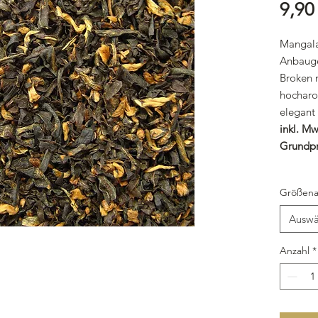
9,90
Mangala
Anbauge
Broken m
hocharo
elegant
inkl. Mw
Grundpr
Größena
Auswä
Anzahl
*