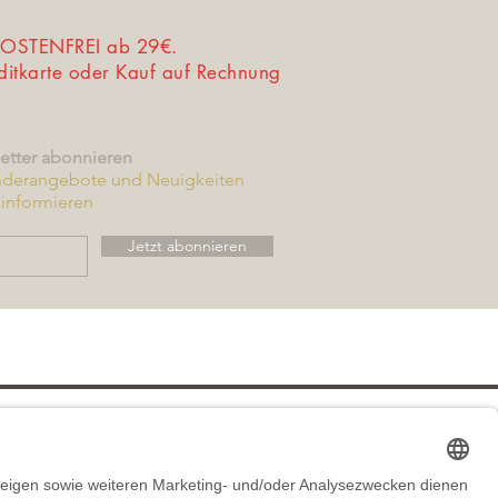
STENFREI ab 29€.
editkarte oder Kauf auf Rechnung
etter abonnieren
nderangebote und Neuigkeiten
informieren
Jetzt abonnieren
utzerklärung
Versand & Zahlung