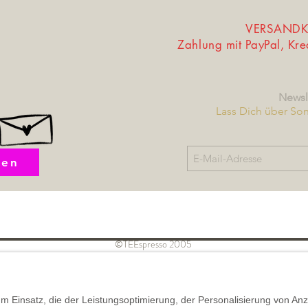
VERSANDKO
Zahlung mit PayPal, Kr
Newsl
Lass Dich über So
fen
©TEEspresso 2005
Widerrufsbelehrung /
Datensch
nd Kundeninformation
Muster-Widerrufsformular