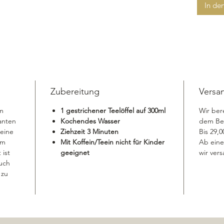
In de
Zubereitung
Versa
am
1 gestrichener Teelöffel auf 300ml
Wir ber
anten
Kochendes Wasser
dem Bes
eine
Ziehzeit 3 Minuten
Bis 29,
em
Mit Koffein/Teein nicht für Kinder
Ab eine
 ist
geeignet
wir vers
auch
 zu