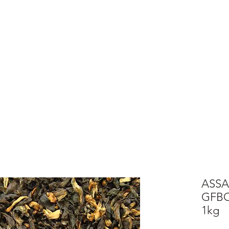
E
SHOP
ABOUT
MEHR
Anmeld
ung mit PayPal, Kreditkarte oder Kauf auf Rechnung
ASS
GFBOP
1kg