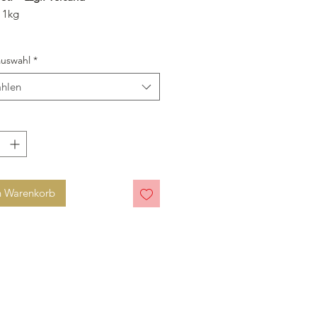
 1kg
uswahl
*
hlen
n Warenkorb