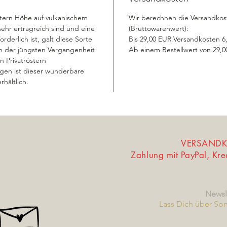
etern Höhe auf vulkanischem
Wir berechnen die Versandkos
ehr ertragreich sind und eine
(Bruttowarenwert):
derlich ist, galt diese Sorte
Bis 29,00 EUR Versandkosten 
t in der jüngsten Vergangenheit
Ab einem Bestellwert von 29,00 
n Privatröstern
gen ist dieser wunderbare
hältlich.
VERSANDKO
Zahlung mit PayPal, Kr
Newsl
Lass Dich über So