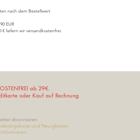
ten nach dem Bestellwert
6,90 EUR
€ liefern wir versandkostenfrei.
STENFREI ab 29€.
editkarte oder Kauf auf Rechnung
etter abonnieren
nderangebote und Neuigkeiten
informieren