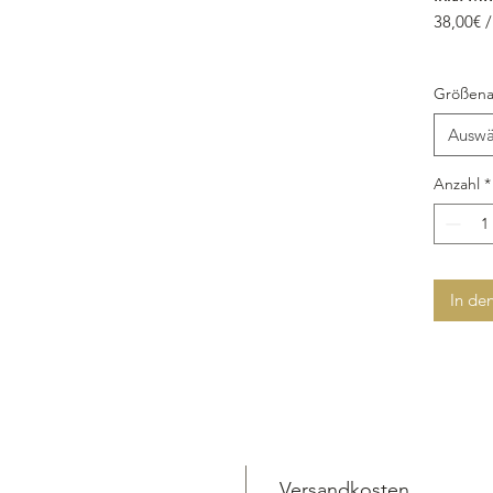
38,00€ /
Größena
Auswä
Anzahl
*
In de
Versandkosten