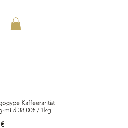
en
ogype Kaffeerarität
g-mild 38,00€ / 1kg
Preis
 €