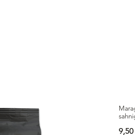
E
SHOP
ABOUT
MEHR
Anmeld
ung mit PayPal, Kreditkarte oder Kauf auf Rechnung
Marag
sahni
9,50