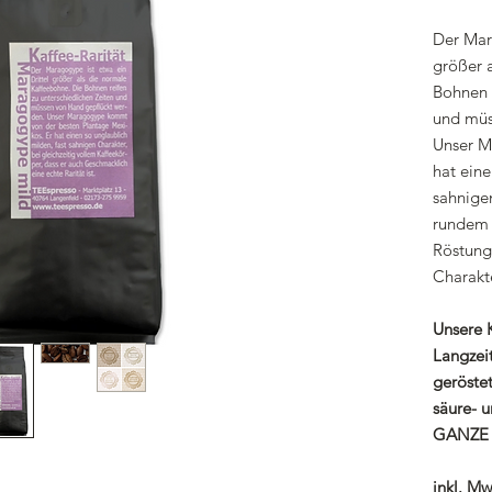
Der Mar
größer 
Bohnen r
und müs
Unser M
hat eine
sahnigen
rundem 
Röstung
Charakte
Unsere K
Langzei
geröste
säure- u
GANZE
inkl. Mw