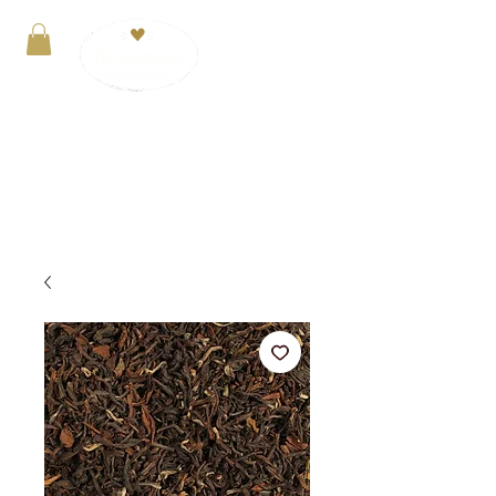
Anmelden
VERSANDKOSTENFREI ab 29€. Zahlung mit
PayPal, Kreditkarte oder Kauf auf Rechnung