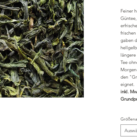
Feiner 
Güntee, 
erfrisc
frische
gaben d
hellgelb
längere
Tee ohn
Morgen- 
den "Gr
eignet.
inkl. Mw
Grundpr
Größena
Auswä