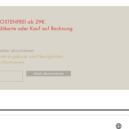
STENFREI ab 29€.
editkarte oder Kauf auf Rechnung
etter abonnieren
nderangebote und Neuigkeiten
informieren
Jetzt abonnieren
utzerklärung
Versand & Zahlung