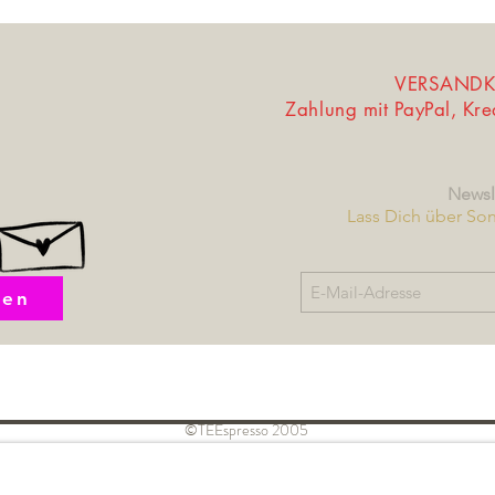
VERSANDKO
Zahlung mit PayPal, Kr
Newsl
Lass Dich über So
fen
©TEEspresso 2005
Widerrufsbelehrung /
Datensch
nd Kundeninformation
Muster-Widerrufsformular