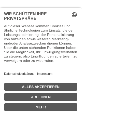
Thermoskannen geeignet
EUR
Ab einem Bestellwert von 39,00 €
liefern wir versandkostenfrei.
Kontakt
TEEspresso
Mankhauser Str.1
42699 Solingen
0212 - 881 316 66
Schreib uns eine Mail
Vertrag widerrufen
VERSANDKOSTENFREI ab 29€.
Zahlung mit PayPal, Kreditkarte oder
Kauf auf Rechnung