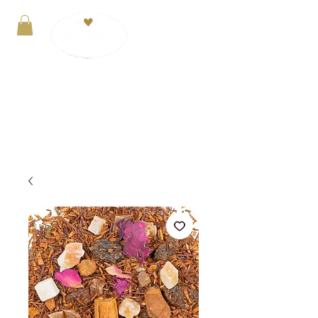
Anmelden
VERSANDKOSTENFREI ab 29€. Zahlung mit
PayPal, Kreditkarte oder Kauf auf Rechnung