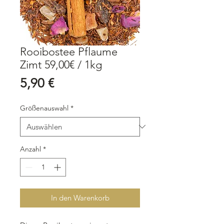
Rooibostee Pflaume
Zimt 59,00€ / 1kg
Preis
5,90 €
Größenauswahl
*
Anzahl
*
In den Warenkorb