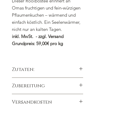
Dieser Rooibostee erinnert an
Omas fruchtigen und fein-würzigen
Pflaumenkuchen – wärmend und
einfach köstlich. Ein Seelenwärmer,
nicht nur an kalten Tagen.
inkl. MwSt. - zzgl. Versand
Grundpreis: 59,00€ pro kg
Zutaten:
Rooibos, kandierte Papayastücke
Zubereitung
(Papaya, Zucker), Weinbeeren,
Zimtrinde(6%), Aroma, Zimtstangen
1 gehäufter Teelöffel auf 300ml
(4%), Pflaumenstücke (3%),
Versandkosten
Kochendes Wasser
Rosenblütenblätter.
Ziehzeit 5 Minuten
Wir berechnen die Versandkosten
Heiß und kalt ein Genuss
nach dem Bestellwert
Ohne Koffein/Teein auch für
(Bruttowarenwert):
Kinder geeignet
Bis 39,00 EUR Versandkosten 6,90