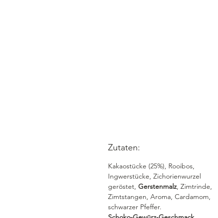
Zutaten:
Kakaostücke (25%), Rooibos,
Ingwerstücke, Zichorienwurzel
geröstet,
Gerstenmalz
, Zimtrinde,
Zimtstangen, Aroma, Cardamom,
schwarzer Pfeffer.
Schoko-Gewürz-Geschmack.