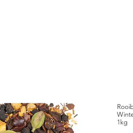
E
SHOP
ABOUT
MEHR
Anmeld
ung mit PayPal, Kreditkarte oder Kauf auf Rechnung
Rooi
Winte
1kg