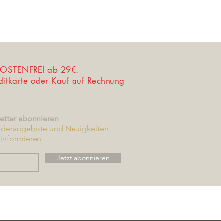
STENFREI ab 29€.
editkarte oder Kauf auf Rechnung
etter abonnieren
nderangebote und Neuigkeiten
informieren
Jetzt abonnieren