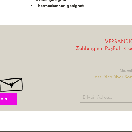
Thermoskannen geeignet
VERSANDKO
Zahlung mit PayPal, Kr
Newsl
Lass Dich über So
fen