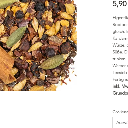
5,90
Eigentl
Rooibos
gleich.
Kardamo
Würze, 
Süße. Du
trinken.
Wasser 
Teesieb
Fertig i
inkl. Mw
Grundpr
Größena
Auswä