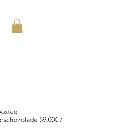
en
bostee
rschokolade 59,00€ /