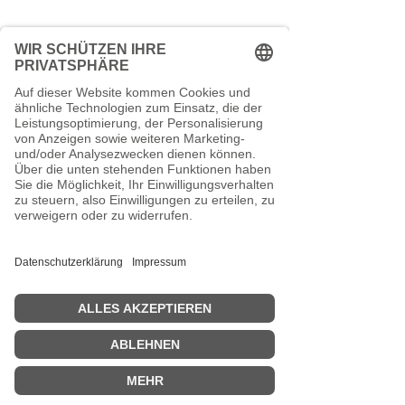
(Bruttowarenwert):
Größe: Durchmesser 50mm
Bis 29,00 EUR Versandkosten 6,90
Länge: 160mm
EUR
Material: Edelstahl Titanium
Ab einem Bestellwert von 29,00 €
beschichtet
liefern wir versandkostenfrei.
Nicht Spülmaschinen geeignet
Kontakt
TEEspresso
Mankhauser Str.1
42699 Solingen
0212 - 881 316 66
Schreib uns eine Mail
Vertrag widerrufen
VERSANDKOSTENFREI ab 29€.
Zahlung mit PayPal, Kreditkarte oder
Kauf auf Rechnung