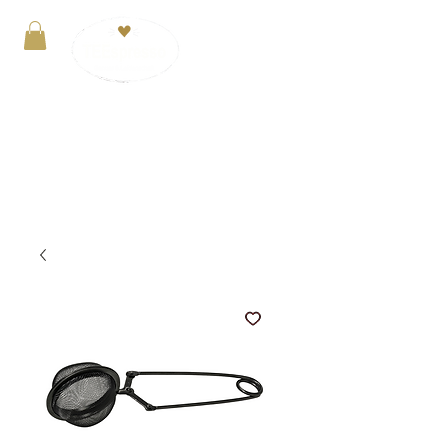
Anmelden
VERSANDKOSTENFREI ab 29€. Zahlung mit
PayPal, Kreditkarte oder Kauf auf Rechnung